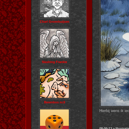
Charl Groenhuijsen
Slashing Frankie
Berenbos nr.9
Hierbij wens ik i
08-06-13 > Illustrat