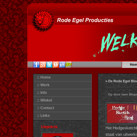
Hom
:: Home
> De Rode Egel Blo
:: Werk
:: Info
Op deze twee Blogs 
:: Winkel
:: Contact
:: Links
Uitgelicht
Het Hedgesketchbl
staat van uitwerki