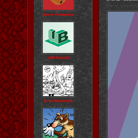
Wirwar Visitekaartje
UBB Huisstijl
Gr'nn Sterrendrek