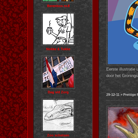
Berenbos nr.8
Nokke & Tukke
Eerste illustratie
door het Gronings
Dag v/d Zorg
29-12-11 > Prettige
Zoo schetsen