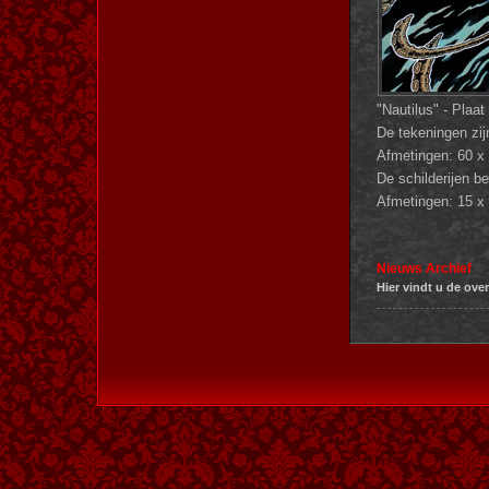
"Nautilus" - Plaat
De tekeningen zijn
Afmetingen: 60 x
De schilderijen b
Afmetingen: 15 x
Nieuws Archief
Hier vindt u de ove