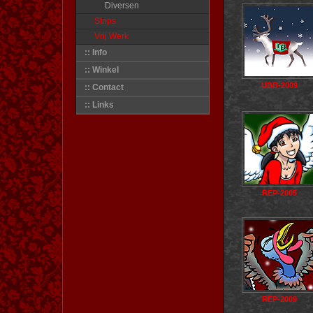
Diversen
Strips
Vrij Werk
:: Info
:: Winkel
UBB-2009
:: Contact
:: Links
REP-2005
REP-2009