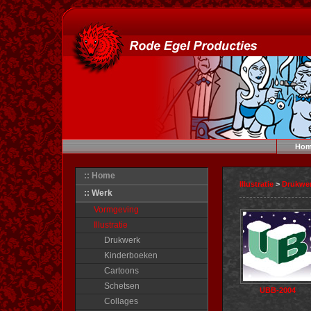
Hom
:: Home
Illustratie
>
Drukwe
:: Werk
Vormgeving
Illustratie
Drukwerk
Kinderboeken
Cartoons
Schetsen
UBB-2004
Collages