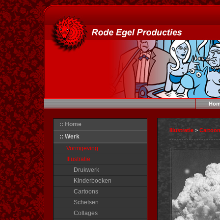
Hom
:: Home
Illustratie
>
Cartoo
:: Werk
Vormgeving
Illustratie
Drukwerk
Kinderboeken
Cartoons
Schetsen
Collages