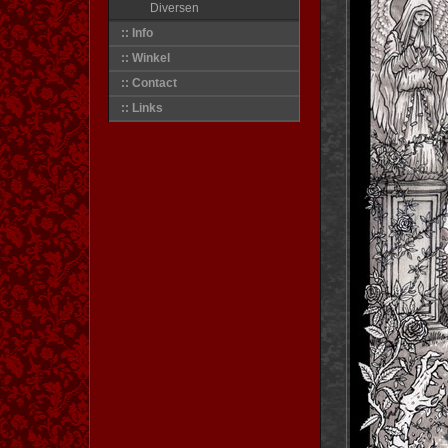
Diversen
:: Info
:: Winkel
:: Contact
:: Links