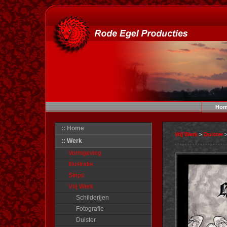
Hom
:: Home
Vrij Werk
>
Duister
>
:: Werk
Vormgeving
Illustratie
Strips
Vrij Werk
Schilderijen
Fotografie
Duister