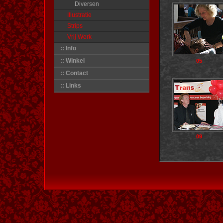
Diversen
Illustratie
Strips
Vrij Werk
:: Info
:: Winkel
05
:: Contact
:: Links
09