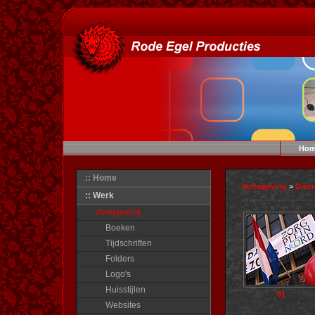
Hom
:: Home
Vormgeving
>
Dive
:: Werk
Vormgeving
Boeken
Tijdschriften
Folders
Logo's
Huisstijlen
01
Websites