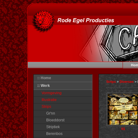
Hom
:: Home
Strips
>
Diversen
> 
:: Werk
Vormgeving
Illustratie
Strips
Gr'nn
Bloeddorst
Striptiek
01
Berenbos