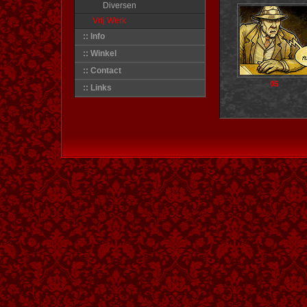
Diversen
Vrij Werk
:: Info
:: Winkel
:: Contact
05
:: Links