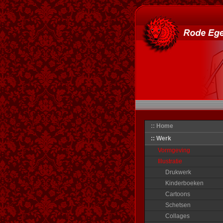
:: Home
:: Werk
Vormgeving
Illustratie
Drukwerk
Kinderboeken
Cartoons
Schetsen
Collages