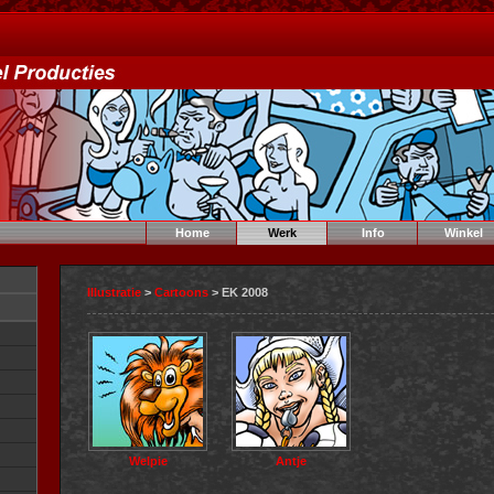
Home
Werk
Info
Winkel
Illustratie
>
Cartoons
> EK 2008
Welpie
Antje