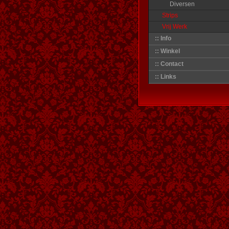
Diversen
Strips
Vrij Werk
:: Info
:: Winkel
:: Contact
:: Links