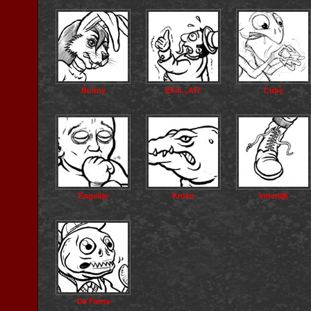
Bunny
Ehm...Af?
Cube
Engeltje
Kroko
Innerlijk
De Firma