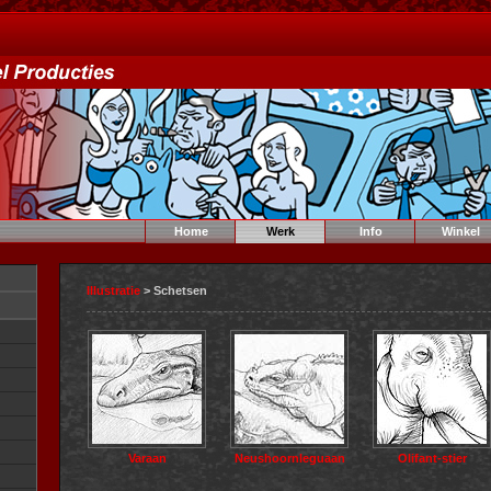
Home
Werk
Info
Winkel
Illustratie
> Schetsen
Varaan
Neushoornleguaan
Olifant-stier