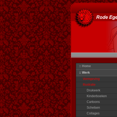
:: Home
:: Werk
Vormgeving
Illustratie
Drukwerk
Kinderboeken
Cartoons
Schetsen
Collages