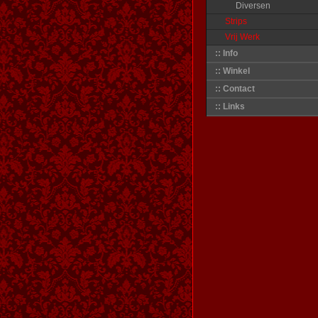
Diversen
Strips
Vrij Werk
:: Info
:: Winkel
:: Contact
:: Links