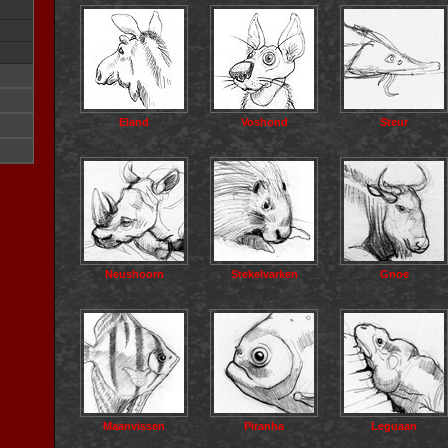
Eland
Voshond
Steur
Neushoorn
Stekelvarken
Gnoe
Maanvissen
Piranha
Leguaan