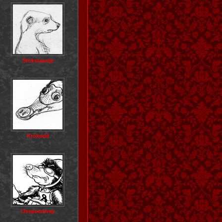
Stokstaartje
Krokodil
IJsspeedway