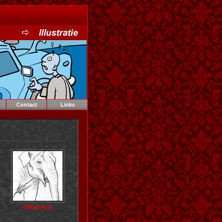
Contact
Links
Olifant-koe