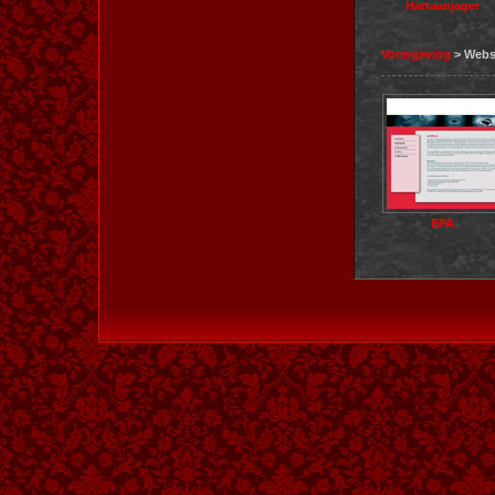
Hartaanjager
Vormgeving
> Webs
EPA