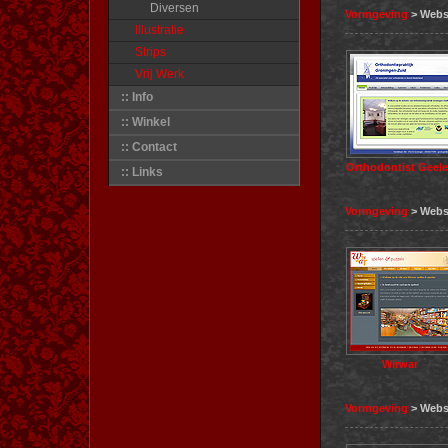
Diversen
Vormgeving
> Webs
Illustratie
Strips
Vrij Werk
:: Info
:: Winkel
:: Contact
Orthodontist Geel
:: Links
Vormgeving
> Webs
Wirwar
Vormgeving
> Webs