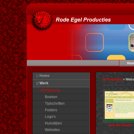
Hom
:: Home
Vormgeving
> Webs
:: Werk
Vormgeving
Boeken
Tijdschriften
Folders
Logo's
Huisstijlen
Groene Draak
Websites