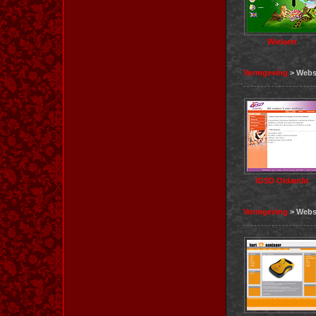
Wielaert
Vormgeving
> Webs
IGSD Oldambt
Vormgeving
> Webs