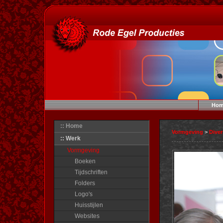
Hom
:: Home
Vormgeving
>
Dive
:: Werk
Vormgeving
Boeken
Tijdschriften
Folders
Logo's
Huisstijlen
Websites