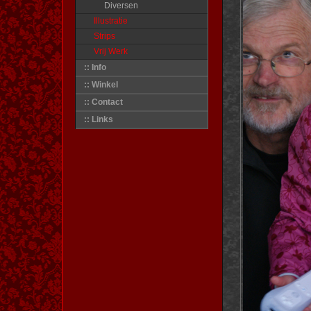
Diversen
Illustratie
Strips
Vrij Werk
:: Info
:: Winkel
:: Contact
:: Links