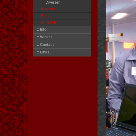
Diversen
Illustratie
Strips
Vrij Werk
:: Info
:: Winkel
:: Contact
:: Links