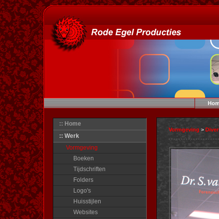
Hom
:: Home
Vormgeving
>
Dive
:: Werk
Vormgeving
Boeken
Tijdschriften
Folders
Logo's
Huisstijlen
Websites