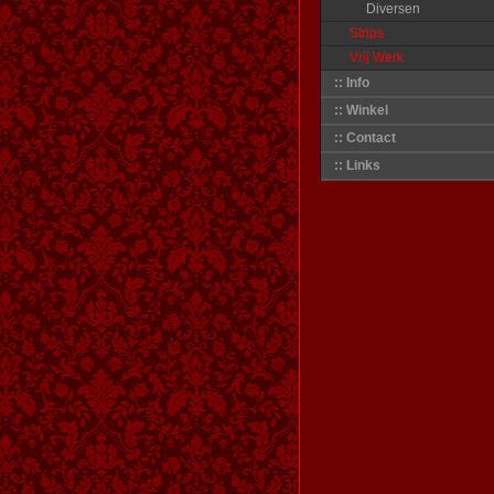
Diversen
Strips
Vrij Werk
:: Info
:: Winkel
:: Contact
:: Links