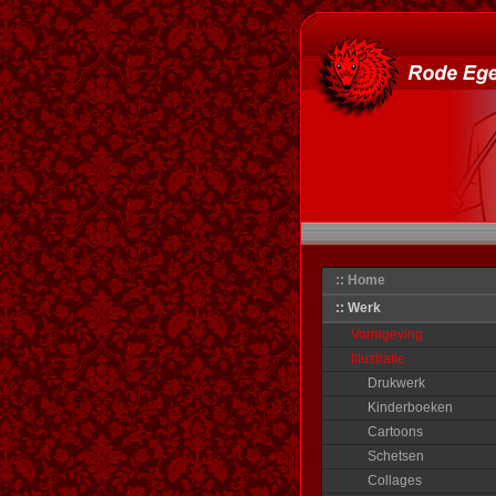
:: Home
:: Werk
Vormgeving
Illustratie
Drukwerk
Kinderboeken
Cartoons
Schetsen
Collages