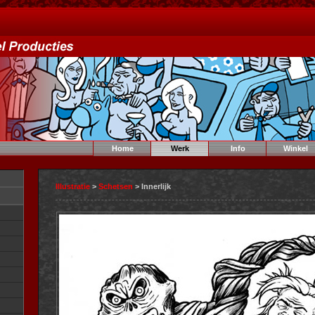
Home
Werk
Info
Winkel
Illustratie
>
Schetsen
> Innerlijk