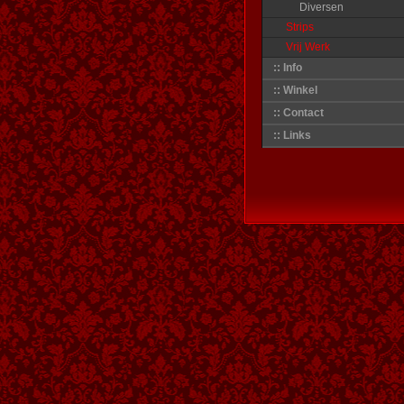
Diversen
Strips
Vrij Werk
:: Info
:: Winkel
:: Contact
:: Links