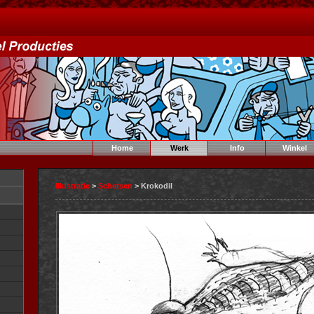
Home
Werk
Info
Winkel
Illustratie
>
Schetsen
> Krokodil