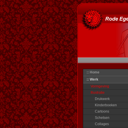
:: Home
:: Werk
Vormgeving
Illustratie
Drukwerk
Kinderboeken
Cartoons
Schetsen
Collages