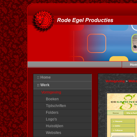
Hom
:: Home
Vormgeving
>
Webs
:: Werk
Vormgeving
Boeken
Tijdschriften
Folders
Logo's
Huisstijlen
Websites