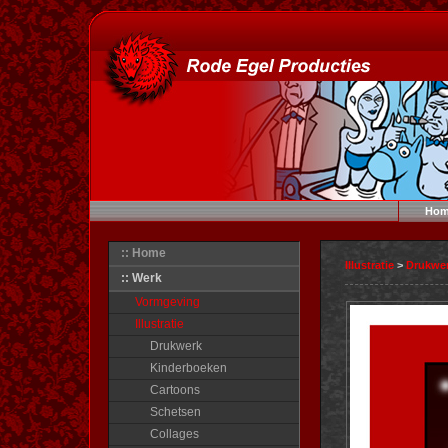
Hom
:: Home
Illustratie
>
Drukwe
:: Werk
Vormgeving
Illustratie
Drukwerk
Kinderboeken
Cartoons
Schetsen
Collages