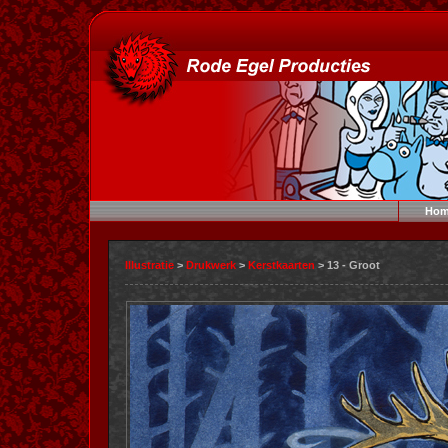
Hom
Illustratie
>
Drukwerk
>
Kerstkaarten
> 13 - Groot