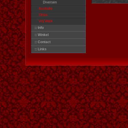
Diversen
Illustratie
Strips
Vrij Werk
:: Info
:: Winkel
:: Contact
:: Links