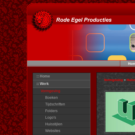
Hom
:: Home
Vormgeving
>
Huiss
:: Werk
Vormgeving
Boeken
Tijdschriften
Folders
Logo's
Huisstijlen
Websites