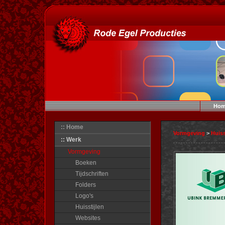
Hom
:: Home
Vormgeving
>
Huiss
:: Werk
Vormgeving
Boeken
Tijdschriften
Folders
Logo's
Huisstijlen
Websites