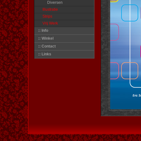
Diversen
Illustratie
Strips
Vrij Werk
:: Info
:: Winkel
:: Contact
:: Links