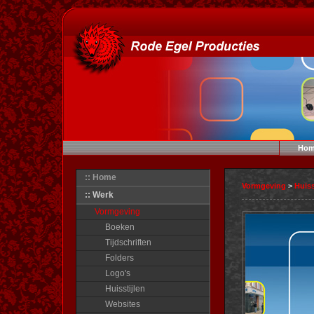
Hom
:: Home
Vormgeving
>
Huiss
:: Werk
Vormgeving
Boeken
Tijdschriften
Folders
Logo's
Huisstijlen
Websites