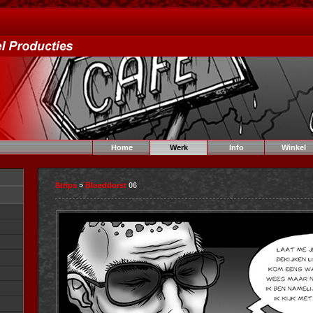
Home
Werk
Info
Winkel
Strips
>
Bloeddorst
06