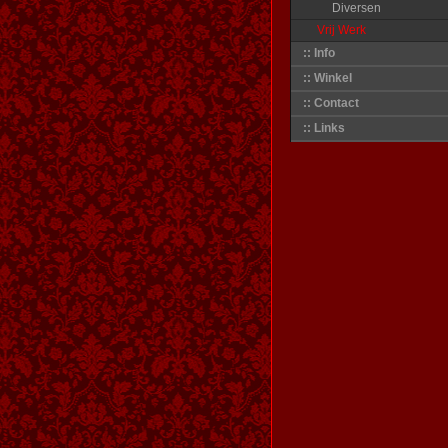
Diversen
Vrij Werk
:: Info
:: Winkel
:: Contact
:: Links