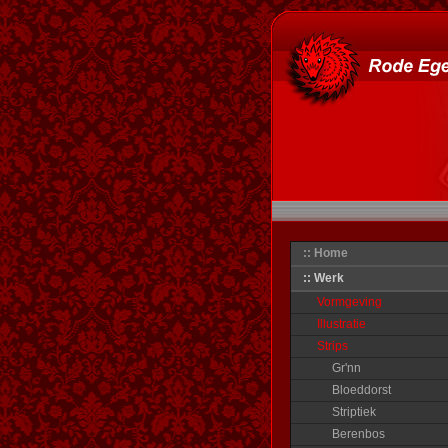
:: Home
:: Werk
Vormgeving
Illustratie
Strips
Gr'nn
Bloeddorst
Striptiek
Berenbos