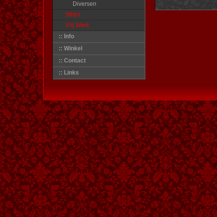
Diversen
Strips
Vrij Werk
:: Info
:: Winkel
:: Contact
:: Links