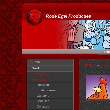
Hom
:: Home
Illustratie
>
Drukwe
:: Werk
Vormgeving
Illustratie
Drukwerk
Kinderboeken
Cartoons
Schetsen
01
Collages