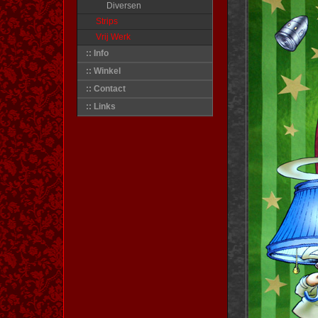
Diversen
Strips
Vrij Werk
:: Info
:: Winkel
:: Contact
:: Links