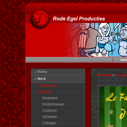
Hom
:: Home
Illustratie
>
Diverse
:: Werk
Vormgeving
Illustratie
Drukwerk
Kinderboeken
Cartoons
Schetsen
Collages