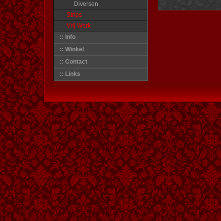
Diversen
Strips
Vrij Werk
:: Info
:: Winkel
:: Contact
:: Links