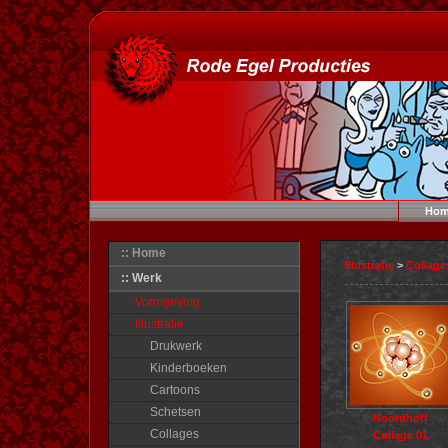
Hom
:: Home
Illustratie
>
Collage
:: Werk
Vormgeving
Illustratie
Drukwerk
Kinderboeken
Cartoons
Schetsen
Noordhoff
Collages
Collage 01