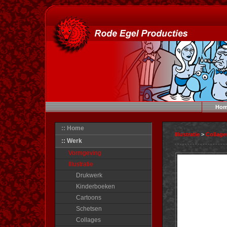
Hom
:: Home
Illustratie
>
Collage
:: Werk
Vormgeving
Illustratie
Drukwerk
Kinderboeken
Cartoons
Schetsen
Collages