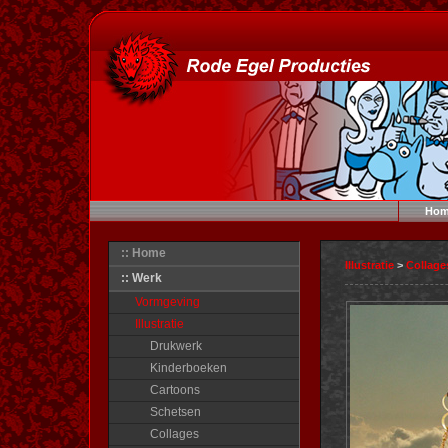
Hom
:: Home
Illustratie
>
Collage
:: Werk
Vormgeving
Illustratie
Drukwerk
Kinderboeken
Cartoons
Schetsen
Collages