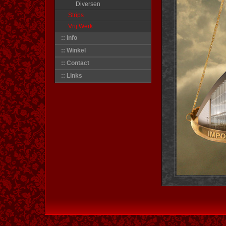
Diversen
Strips
Vrij Werk
:: Info
:: Winkel
:: Contact
:: Links