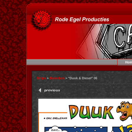
Hom
Strips
>
Berenbos
> "Duuk & Diesel" 06