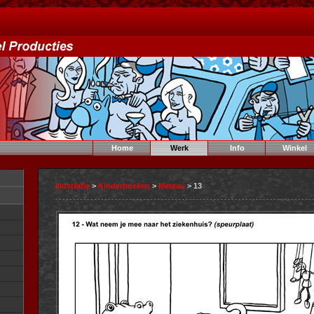
Home
Werk
Info
Winkel
Illustratie
>
Kinderboeken
>
Meteau
> 13