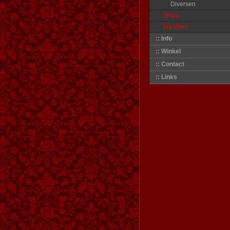
Diversen
Strips
Vrij Werk
:: Info
:: Winkel
:: Contact
:: Links