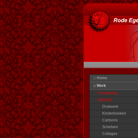
:: Home
:: Werk
Vormgeving
Illustratie
Drukwerk
Kinderboeken
Cartoons
Schetsen
Collages