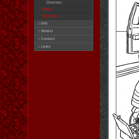
Diversen
Strips
Vrij Werk
:: Info
:: Winkel
:: Contact
:: Links