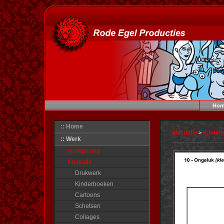
Hom
:: Home
Illustratie
>
Kinder
:: Werk
Vormgeving
Illustratie
Drukwerk
Kinderboeken
Cartoons
Schetsen
Collages