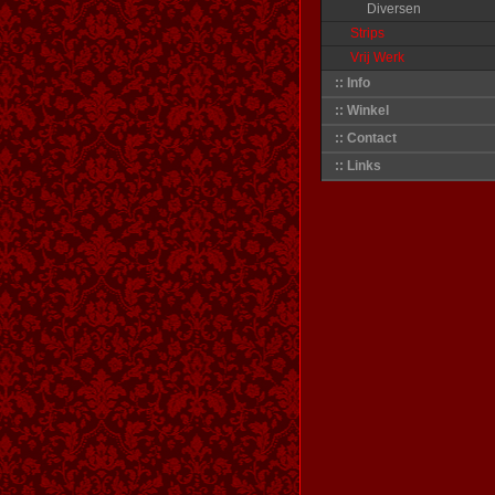
Diversen
Strips
Vrij Werk
:: Info
:: Winkel
:: Contact
:: Links