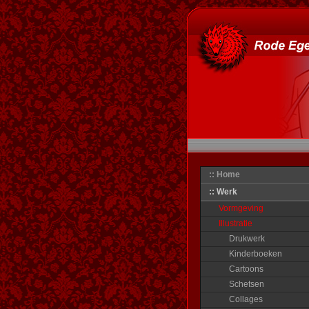
:: Home
:: Werk
Vormgeving
Illustratie
Drukwerk
Kinderboeken
Cartoons
Schetsen
Collages