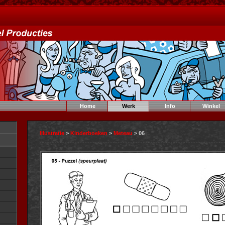
Home
Werk
Info
Winkel
Illustratie
>
Kinderboeken
>
Meteau
> 06