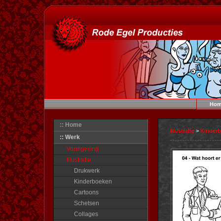
Hom
:: Home
Illustratie
>
Kinder
:: Werk
Vormgeving
Illustratie
Drukwerk
Kinderboeken
Cartoons
Schetsen
Collages