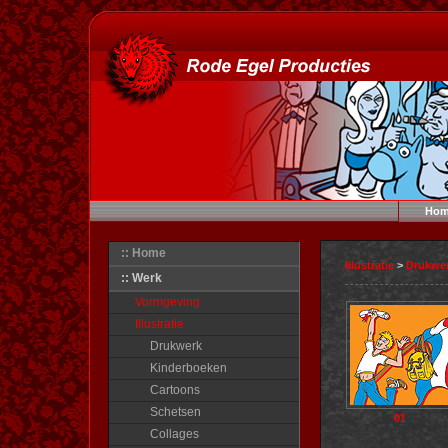
Hom
:: Home
Illustratie
>
Drukwe
:: Werk
Vormgeving
Illustratie
Drukwerk
Kinderboeken
Cartoons
Schetsen
01
Collages