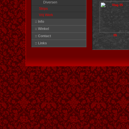
Diversen
Strips
Vrij Werk
:: Info
:: Winkel
05
:: Contact
:: Links